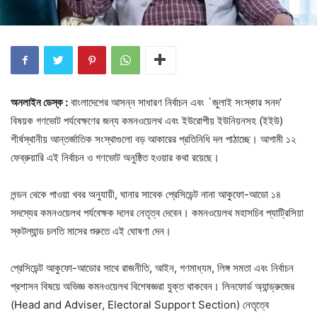
অনলাইন ডেস্ক :
বাংলাদেশের আসন্ন সাধারণ নির্বাচন এবং `জুলাই সংস্কার সনদ’
বিষয়ক গণভোট পর্যবেক্ষণের জন্য কমনওয়েলথ এবং ইউরোপীয় ইউনিয়নসহ (ইইউ)
শীর্ষস্থানীয় আন্তর্জাতিক সংস্থাগুলো বড় আকারের প্রতিনিধি দল পাঠাচ্ছে। আগামী ১২
ফেব্রুয়ারি এই নির্বাচন ও গণভোট অনুষ্ঠিত হওয়ার কথা রয়েছে।
লন্ডন থেকে পাওয়া খবর অনুযায়ী, ঘানার সাবেক প্রেসিডেন্ট নানা আকুফো-আডো ১৪
সদস্যের কমনওয়েলথ পর্যবেক্ষক দলের নেতৃত্ব দেবেন। কমনওয়েলথ মহাসচিব প্যাট্রিসিয়া
স্কটল্যান্ড চলতি মাসের শুরুতে এই ঘোষণা দেন।
প্রেসিডেন্ট আকুফো-আডোর সাথে রাজনীতি, আইন, গণমাধ্যম, লিঙ্গ সমতা এবং নির্বাচন
প্রশাসন বিষয়ে অভিজ্ঞ কমনওয়েলথ বিশেষজ্ঞরা যুক্ত থাকবেন। লিনফোর্ড অ্যান্ড্রুজের
(Head and Adviser, Electoral Support Section) নেতৃত্বে