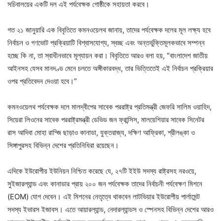
সচিবালয়ের একটি দল এই পর্যবেক্ষক গোষ্ঠীকে সহায়তা করবে।
গত ২১ জানুয়ারি এক বিবৃতিতে কমনওয়েলথ জানায়, তাদের পর্যবেক্ষক দলের মূল লক্ষ্য হবে
নির্বাচন ও গণভোট প্রক্রিয়াটি বিশ্বাসযোগ্য, স্বচ্ছ এবং অন্তর্ভুক্তিমূলকভাবে সম্পন্ন
হচ্ছে কি না, তা স্বাধীনভাবে মূল্যায়ন করা। বিবৃতিতে আরও বলা হয়, “বাংলাদেশ জাতীয়
আইনসহ যেসব মানদণ্ড মেনে চলতে অঙ্গীকারবদ্ধ, তার ভিত্তিতেই এই নির্বাচন প্রক্রিয়ার
ওপর প্রতিবেদন দেওয়া হবে।”
কমনওয়েলথ পর্যবেক্ষক দলে মালদ্বীপের সাবেক পররাষ্ট্র প্রতিমন্ত্রী জেফরি সালিম ওয়াহিদ,
সিয়েরা লিওনের সাবেক পররাষ্ট্রমন্ত্রী ডেভিড জন ফ্রান্সিস, মালয়েশিয়ার সাবেক সিনেটর
রাস আদিবা মোহা রাদ্জি ছাড়াও কানাডা, যুক্তরাজ্য, দক্ষিণ আফ্রিকা, শ্রীলঙ্কা ও
সিঙ্গাপুরসহ বিভিন্ন দেশের প্রতিনিধিরা রয়েছেন।
এদিকে ইউরোপীয় ইউনিয়ন নিশ্চিত করেছে যে, ২৭টি ইইউ সদস্য রাষ্ট্রসহ নরওয়ে,
সুইজারল্যান্ড এবং কানাডার প্রায় ২০০ জন পর্যবেক্ষক তাদের নির্বাচনী পর্যবেক্ষণ মিশনে
(EOM) যোগ দেবেন। এই মিশনের নেতৃত্বে থাকবেন লাটভিয়ার ইউরোপীয় পার্লামেন্ট
সদস্য ইভারস ইজাবস। এতে আয়ারল্যান্ড, নেদারল্যান্ডস ও স্পেনসহ বিভিন্ন দেশের আরও