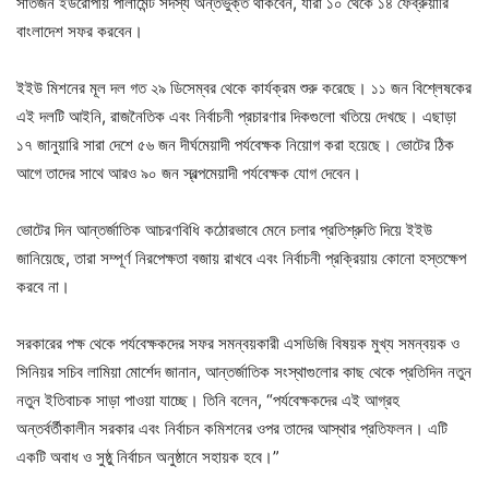
সাতজন ইউরোপীয় পার্লামেন্ট সদস্য অন্তর্ভুক্ত থাকবেন, যারা ১০ থেকে ১৪ ফেব্রুয়ারি
বাংলাদেশ সফর করবেন।
ইইউ মিশনের মূল দল গত ২৯ ডিসেম্বর থেকে কার্যক্রম শুরু করেছে। ১১ জন বিশ্লেষকের
এই দলটি আইনি, রাজনৈতিক এবং নির্বাচনী প্রচারণার দিকগুলো খতিয়ে দেখছে। এছাড়া
১৭ জানুয়ারি সারা দেশে ৫৬ জন দীর্ঘমেয়াদী পর্যবেক্ষক নিয়োগ করা হয়েছে। ভোটের ঠিক
আগে তাদের সাথে আরও ৯০ জন স্বল্পমেয়াদী পর্যবেক্ষক যোগ দেবেন।
ভোটের দিন আন্তর্জাতিক আচরণবিধি কঠোরভাবে মেনে চলার প্রতিশ্রুতি দিয়ে ইইউ
জানিয়েছে, তারা সম্পূর্ণ নিরপেক্ষতা বজায় রাখবে এবং নির্বাচনী প্রক্রিয়ায় কোনো হস্তক্ষেপ
করবে না।
সরকারের পক্ষ থেকে পর্যবেক্ষকদের সফর সমন্বয়কারী এসডিজি বিষয়ক মুখ্য সমন্বয়ক ও
সিনিয়র সচিব লামিয়া মোর্শেদ জানান, আন্তর্জাতিক সংস্থাগুলোর কাছ থেকে প্রতিদিন নতুন
নতুন ইতিবাচক সাড়া পাওয়া যাচ্ছে। তিনি বলেন, “পর্যবেক্ষকদের এই আগ্রহ
অন্তর্বর্তীকালীন সরকার এবং নির্বাচন কমিশনের ওপর তাদের আস্থার প্রতিফলন। এটি
একটি অবাধ ও সুষ্ঠু নির্বাচন অনুষ্ঠানে সহায়ক হবে।”