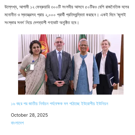
উল্লেখ্য, আগামী ১২ ফেব্রুয়ারি ৩০০টি সংসদীয় আসনে ৫০টিরও বেশি রাজনৈতিক দলের
মনোনীত ও স্বতন্ত্রসহ প্রায় ২,০০০ প্রার্থী প্রতিদ্বন্দ্বিতা করছেন। একই দিনে ‘জুলাই
সংস্কার সনদ’ নিয়ে দেশব্যাপী গণভোট অনুষ্ঠিত হবে।
১৬ বছর পর জাতীয় নির্বাচন পর্যবেক্ষক দল পাঠাচ্ছে ইউরোপীয় ইউনিয়ন
Date
October 28, 2025
In relation to
বাংলাদেশ