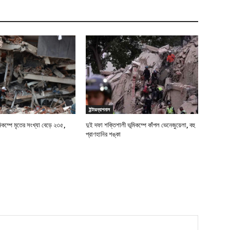
ইন্টারন্যাশনাল
মিকম্পে মৃতের সংখ্যা বেড়ে ২৩৫,
দুই দফা শক্তিশালী ভূমিকম্পে কাঁপল ভেনেজুয়েলা, বহু
প্রাণহানির শঙ্কা