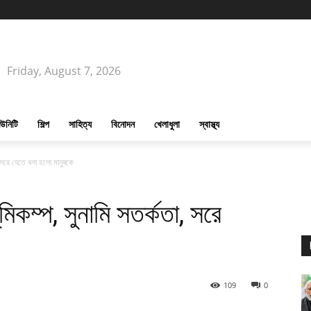
Friday, August 7, 2026
উনিটি
শিল্প
সাহিত্য
বিনোদন
খেলাধুলা
স্বাস্থ্য
, সরে যেতে বলা হলো মানুষকে
িকম্প, সুনামি সতর্কতা, সরে
109
0