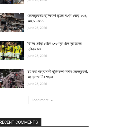
ভেনেজুয়েলায় ভূমিকম্পে মৃতের সংখ্যা বেড়ে ২৩৫,
আহত ৪৩০০
June 26, 2026
ভিনির জোড়া গোলে ৩-০ ব্যবধানে ব্রাজিলের
দুর্দান্ত জয়
June 25, 2026
দুই দফা শক্তিশালী ভূমিকম্পে কাঁপল ভেনেজুয়েলা,
বহু প্রাণহানির শঙ্কা
June 25, 2026
Load more
RECENT COMMENTS