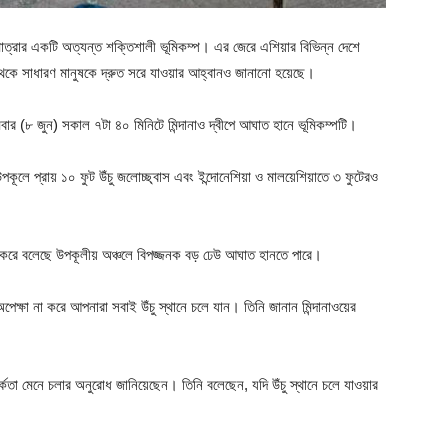
রার একটি অত্যন্ত শক্তিশালী ভূমিকম্প। এর জেরে এশিয়ার বিভিন্ন দেশে
েকে সাধারণ মানুষকে দ্রুত সরে যাওয়ার আহ্বানও জানানো হয়েছে।
সোমবার (৮ জুন) সকাল ৭টা ৪০ মিনিটে মিন্দানাও দ্বীপে আঘাত হানে ভূমিকম্পটি।
 উপকূলে প্রায় ১০ ফুট উঁচু জলোচ্ছ্বাস এবং ইন্দোনেশিয়া ও মালয়েশিয়াতে ৩ ফুটেরও
রি করে বলেছে উপকূলীয় অঞ্চলে বিপজ্জনক বড় ঢেউ আঘাত হানতে পারে।
অপেক্ষা না করে আপনারা সবাই উঁচু স্থানে চলে যান। তিনি জানান মিন্দানাওয়ের
তর্কতা মেনে চলার অনুরোধ জানিয়েছেন। তিনি বলেছেন, যদি উঁচু স্থানে চলে যাওয়ার