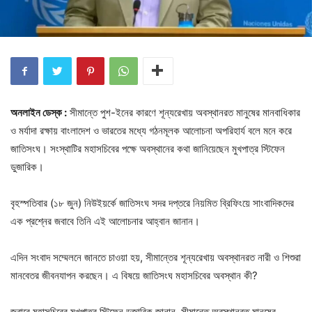
অনলাইন ডেস্ক :
সীমান্তে পুশ-ইনের কারণে শূন্যরেখায় অবস্থানরত মানুষের মানবাধিকার
ও মর্যাদা রক্ষায় বাংলাদেশ ও ভারতের মধ্যে গঠনমূলক আলোচনা অপরিহার্য বলে মনে করে
জাতিসংঘ। সংস্থাটির মহাসচিবের পক্ষে অবস্থানের কথা জানিয়েছেন মুখপাত্র স্টিফেন
ডুজারিক।
বৃহস্পতিবার (১৮ জুন) নিউইয়র্কে জাতিসংঘ সদর দপ্তরে নিয়মিত ব্রিফিংয়ে সাংবাদিকদের
এক প্রশ্নের জবাবে তিনি এই আলোচনার আহ্বান জানান।
এদিন সংবাদ সম্মেলনে জানতে চাওয়া হয়, সীমান্তের শূন্যরেখায় অবস্থানরত নারী ও শিশুরা
মানবেতর জীবনযাপন করছেন। এ বিষয়ে জাতিসংঘ মহাসচিবের অবস্থান কী?
জবাবে মহাসচিবের মুখপাত্র স্টিফেন ডুজারিক জানান, সীমান্তে অবস্থানরত মানুষের