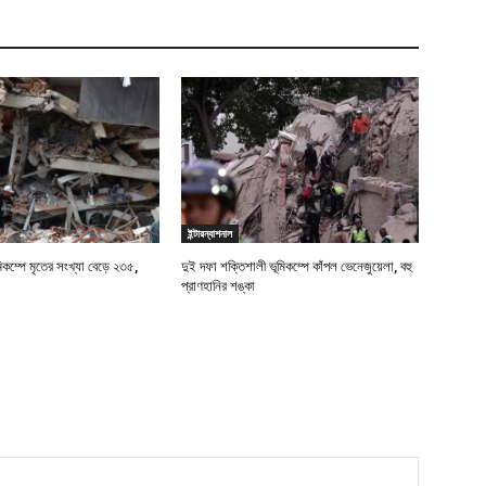
ইন্টারন্যাশনাল
মিকম্পে মৃতের সংখ্যা বেড়ে ২৩৫,
দুই দফা শক্তিশালী ভূমিকম্পে কাঁপল ভেনেজুয়েলা, বহু
প্রাণহানির শঙ্কা