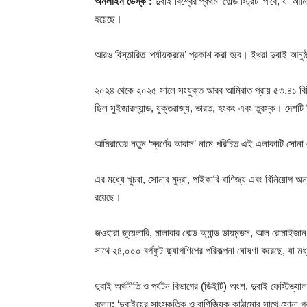
অনলাইন ডেস্ক :
দুবাই বিশ্বের প্রথম ‘গোল্ড স্ট্রিট’ পাবে, যা আ
হয়েছে।
আরও বিস্তারিত ‘পর্যায়ক্রমে’ প্রকাশ করা হবে। ইথরা দুবাই আনুষ্
২০২৪ থেকে ২০২৫ সালে সংযুক্ত আরব আমিরাত প্রায় ৫৩.৪১ বিলি
ছিল সুইজারল্যান্ড, যুক্তরাজ্য, ভারত, হংকং এবং তুরস্ক। দেশটি
আমিরাতের নতুন ‘স্বর্ণের আবাস’ নামে পরিচিত এই এলাকাটি সোন
এর মধ্যে খুচরা, সোনার মুদ্রা, পাইকারি বাণিজ্য এবং বিনিয়োগ অন্তর্
রয়েছে।
জওহারা জুয়েলারি, মালাবার গোল্ড অ্যান্ড ডায়মন্ডস, আল রোমাইজান
সাথে ২৪,০০০ বর্গফুট ফ্ল্যাগশিপের পরিকল্পনা ঘোষণা করেছে, যা মধ
দুবাই অর্থনীতি ও পর্যটন বিভাগের (ডিইটি) অংশ, দুবাই ফেস্টিভ
বলেন: ‘দুবাইয়ের সাংস্কৃতিক ও বাণিজ্যিক কাঠামোর সাথে সোনা গ