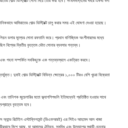
মিরাতের গোল্ড ডিস্ট্রিক্টে সোনা দিয়ে তৈরি করা হবে। সংবাদমাধ্যমের খবরে একথা বলা
ঠানিকভাবে আমিরাতের গোল্ড ডিস্ট্রিক্ট চালু করার সময় এই ঘোষণা দেওয়া হয়েছে।
য়ন ডলার মূল্যের সোনা রফতানি করে। প্রধান বাণিজ্যিক অংশীদারদের মধ্যে
 ছিল বিশ্বের দ্বিতীয় বৃহত্তম ভৌত সোনার ব্যবসার গন্তব্য।
া এবং গহনা সম্পর্কিত সবকিছুকে এক গন্তব্যস্থলে একত্রিত করবে।
ভুক্ত। দুবাই গোল্ড ডিস্ট্রিক্টে বিভিন্ন ক্ষেত্রের ১,০০০ টিরও বেশি খুচরা বিক্রেতা
 এবং তানিশক জুয়েলারির মতো ফ্ল্যাগশিপগুলি ইতিমধ্যেই প্রতিষ্ঠিত হওয়ার সাথে
্যপ্রাচ্যে বৃহত্তম হবে।
্যালস অ্যান্ড রিটেইল এস্টাব্লিশমেন্ট (ডিএফআরই) এর সিইও আহমেদ আল খাজা
ভীরভাবে মিশে আছে, যা আমাদের ঐতিহ্য, সমৃদ্ধি এবং উদ্যোগের স্থায়ী চেতনার