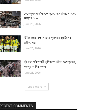
ভেনেজুয়েলায় ভূমিকম্পে মৃতের সংখ্যা বেড়ে ২৩৫,
আহত ৪৩০০
June 26, 2026
ভিনির জোড়া গোলে ৩-০ ব্যবধানে ব্রাজিলের
দুর্দান্ত জয়
June 25, 2026
দুই দফা শক্তিশালী ভূমিকম্পে কাঁপল ভেনেজুয়েলা,
বহু প্রাণহানির শঙ্কা
June 25, 2026
Load more
RECENT COMMENTS