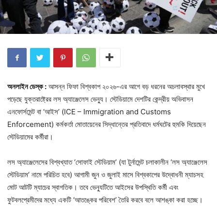
অনলাইন ডেস্ক :
আসন্ন ফিফা বিশ্বকাপ ২০২৬-এর আগে বড় ধরনের অচলাবস্থার মুখে
পড়েছে যুক্তরাষ্ট্রের লস অ্যাঞ্জেলেস ভেন্যু। স্টেডিয়ামে দেশটির কেন্দ্রীয় অভিবাসন
এনফোর্সমেন্ট বা ‘আইস’ (ICE – Immigration and Customs
Enforcement) কর্মকর্তা মোতায়েনের সিদ্ধান্তের প্রতিবাদে ধর্মঘটের হুমকি দিয়েছেন
স্টেডিয়ামের কর্মীরা।
লস অ্যাঞ্জেলেসের বিশ্বখ্যাত ‘সোফাই স্টেডিয়াম’ (যা টুর্নামেন্ট চলাকালীন ‘লস অ্যাঞ্জেলেস
স্টেডিয়াম’ নামে পরিচিত হবে) আগামী জুন ও জুলাই মাসে বিশ্বকাপের উদ্বোধনী ম্যাচসহ
মোট আটটি ম্যাচের স্বাগতিক। তবে ভেন্যুটিতে আইসের উপস্থিতি কর্মী এবং
ফুটবলপ্রেমীদের মধ্যে একটি ‘আতঙ্কের পরিবেশ’ তৈরি করবে বলে আশঙ্কা করা হচ্ছে।