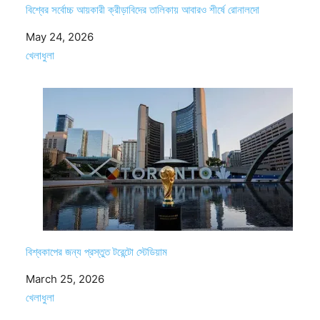
বিশ্বের সর্বোচ্চ আয়কারী ক্রীড়াবিদের তালিকায় আবারও শীর্ষে রোনালদো
Date
May 24, 2026
In relation to
খেলাধুলা
বিশ্বকাপের জন্য প্রস্তুত টরেন্টো স্টেডিয়াম
Date
March 25, 2026
In relation to
খেলাধুলা