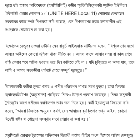
প্রায় দুই হাজার আতিথেয়তা (হসপিটালিটি) কর্মীর প্রতিনিধিত্বকারী শ্রমিক ইউনিয়ন
‘ইউনাইট হেয়ার লোকাল ১১’ (UNITE HERE Local 11) সোমবার ফেডারেল
সরকারের কাছে স্পষ্ট নিশ্চয়তা দাবি করেছে, যেন বিশ্বকাপের ম্যাচ চলাকালীন এই
সংস্থাকে মোতায়েন না করা হয়।
বিক্ষোভের নেতৃত্ব দেওয়া স্টেডিয়ামের বাবুর্চি আইজ্যাক মার্টিনেজ বলেন, “বিশ্বকাপের মতো
আসরে আইসের কোনো ভূমিকা থাকা উচিত নয়। আমরা কাজে আসার সময় বা কাজ শেষে
বাড়ি ফেরার পথে আটক হওয়ার ভয়ে দিন কাটাতে চাই না। যদি চুক্তিতে না আসা যায়, তবে
আমি ও আমার সহকর্মীরা ধর্মঘটে যেতে সম্পূর্ণ প্রস্তুত।”
বিক্ষোভকারী কর্মীরা মূলত খাবার ও পানীয় পরিবেশন শাখার সাথে যুক্ত। তারা ফিফার
অ্যাক্রেডিটেশন (অনুমোদন) প্রক্রিয়া নিয়েও উদ্বেগ প্রকাশ করেছেন। নিয়ম অনুযায়ী
টুর্নামেন্টের আগে কর্মীদের ব্যক্তিগত তথ্য জমা দিতে হয়। কর্মী ইয়োলান্ডা ফিয়েরো দাবি
করেন, “আমরা ফিফাকে অনুরোধ করছি যেন আমাদের ব্যক্তিগত তথ্য আইস, কোনো
বিদেশী রাষ্ট্র বা গোয়েন্দা সংস্থার সাথে শেয়ার না করা হয়।”
প্রেসিডেন্ট ডোনাল্ড ট্রাম্পের অভিবাসন বিরোধী কঠোর নীতির অংশ হিসেবে আইস দেশজুড়ে