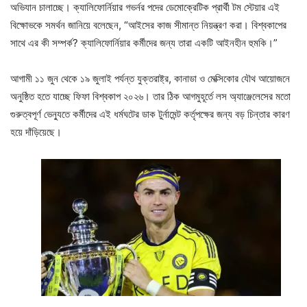
অভিযান চালাচ্ছে। ক্যালিফোর্নিয়ার গভর্নর পদের ডেমোক্রেটিক প্রার্থী টম স্টেয়ার এই
বিক্ষোভকে সমর্থন জানিয়ে বলেছেন, “আইসের কাজ সীমান্ত নিয়ন্ত্রণ করা। বিশ্বকাপের
সাথে এর কী সম্পর্ক? ক্যালিফোর্নিয়ার কর্মীদের জন্য তারা একটি আইনহীন হুমকি।”
আগামী ১১ জুন থেকে ১৯ জুলাই পর্যন্ত যুক্তরাষ্ট্র, কানাডা ও মেক্সিকোর যৌথ আয়োজনে
অনুষ্ঠিত হতে যাচ্ছে ফিফা বিশ্বকাপ ২০২৬। তার ঠিক আগমুহূর্তে লস অ্যাঞ্জেলেসের মতো
গুরুত্বপূর্ণ ভেন্যুতে কর্মীদের এই ধর্মঘটের ডাক টুর্নামেন্ট কর্তৃপক্ষের জন্য বড় চিন্তার কারণ
হয়ে দাঁড়িয়েছে।