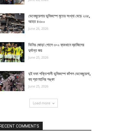
ভেনেজুয়েলায় ভূমিকম্পে মৃতের সংখ্যা বেড়ে ২৩৫,
আহত ৪৩০০
June 26, 2026
ভিনির জোড়া গোলে ৩-০ ব্যবধানে ব্রাজিলের
দুর্দান্ত জয়
June 25, 2026
দুই দফা শক্তিশালী ভূমিকম্পে কাঁপল ভেনেজুয়েলা,
বহু প্রাণহানির শঙ্কা
June 25, 2026
Load more
RECENT COMMENTS