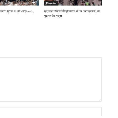
ইন্টারন্যাশনাল
মিকম্পে মৃতের সংখ্যা বেড়ে ২৩৫,
দুই দফা শক্তিশালী ভূমিকম্পে কাঁপল ভেনেজুয়েলা, বহু
প্রাণহানির শঙ্কা