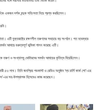
্থীদের সঙ্গে সরাসরি মতবিনিময় এবং বিতর্ক করেন।
র্ককে একজন দর্শক বন্দুক সহিংসতা নিয়ে প্রশ্ন করছিলেন।
করেনি।
ষ্ঠাতা। এটি যুক্তরাষ্ট্রে রক্ষণশীল তরুণদের সবচেয়ে বড় সংগঠন। গত নভেম্বরে
ের সমর্থন আদায়ে গুরুত্বপূর্ণ ভূমিকা পালন করেছে এটি।
 কার্ককে তরুণ ও সংখ্যালঘু ভোটারদের সমর্থন আদায়ের কৃতিত্ব দিয়েছিলেন।
ারী ৫৩ লাখ। তিনি জনপ্রিয় পডকাস্ট ও রেডিও অনুষ্ঠান ‘দ্য চার্লি কার্ক শো’-এর
রেন্ডস’-এর সহ-উপস্থাপক হিসেবেও কাজ করেছেন।