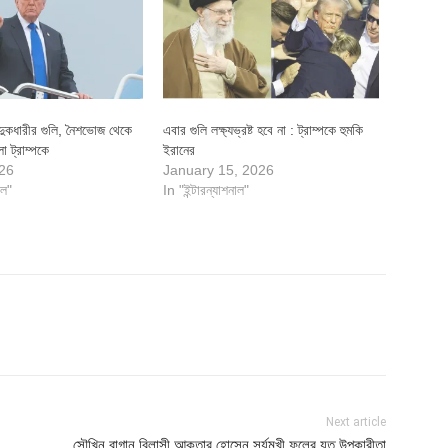
্দুকধারীর গুলি, নৈশভোজ থেকে
এবার গুলি লক্ষ্যভ্রষ্ট হবে না : ট্রাম্পকে হুমকি
ো ট্রাম্পকে
ইরানের
026
January 15, 2026
াল"
In "ইন্টারন্যাশনাল"
Next article
সৌখিন বাগান বিলাসী আকতার হোসেন সূর্যমুখী ফুলের যত উপকারীতা