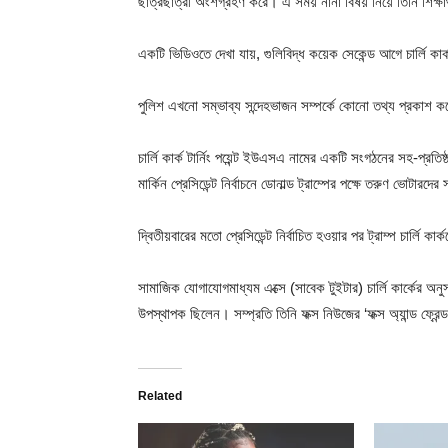
ছাত্রছাত্রী অংশগ্রহণ করে। এ সময় নানা বিষয় নিয়ে তিনি শিক্ষার
একটি ভিডিওতে দেখা যায়, গুলিবিদ্ধ কয়েক সেকেন্ড আগে চার্লি কা
পুলিশ এখনো সম্ভাব্য সন্দেহভাজন সম্পর্কে কোনো তথ্য প্রকাশ 
চার্লি কার্ক টার্নিং পয়েন্ট ইউএসএ নামের একটি সংগঠনের সহ-প্রতি
মার্কিন প্রেসিডেন্ট নির্বাচনে ডোনাল্ড ট্রাম্পের পক্ষে তরুণ ভোটারদ
দ্বিতীয়বারের মতো প্রেসিডেন্ট নির্বাচিত হওয়ার পর ট্রাম্প চার্লি
সামাজিক যোগাযোগমাধ্যম এক্সে (সাবেক টুইটার) চার্লি কার্কের অনুস
উপস্থাপক ছিলেন। সম্প্রতি তিনি ফক্স নিউজের ‘ফক্স অ্যান্ড ফ্
Related