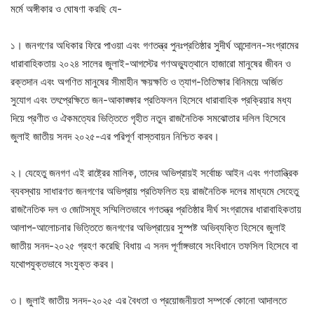
মর্মে অঙ্গীকার ও ঘোষণা করছি যে-
১। জনগণের অধিকার ফিরে পাওয়া এবং গণতন্ত্র পুনঃপ্রতিষ্ঠার সুদীর্ঘ আন্দোলন-সংগ্রামের
ধারাবাহিকতায় ২০২৪ সালের জুলাই-আগস্টের গণঅভ্যুত্থানে হাজারো মানুষের জীবন ও
রক্তদান এবং অগণিত মানুষের সীমাহীন ক্ষয়ক্ষতি ও ত্যাগ-তিতিক্ষার বিনিময়ে অর্জিত
সুযোগ এবং তৎপ্রেক্ষিতে জন-আকাঙ্ক্ষার প্রতিফলন হিসেবে ধারাবাহিক প্রক্রিয়ার মধ্য
দিয়ে প্রণীত ও ঐকমত্যের ভিত্তিতে গৃহীত নতুন রাজনৈতিক সমঝোতার দলিল হিসেবে
জুলাই জাতীয় সনদ ২০২৫-এর পরিপূর্ণ বাস্তবায়ন নিশ্চিত করব।
২। যেহেতু জনগণ এই রাষ্ট্রের মালিক, তাদের অভিপ্রায়ই সর্বোচ্চ আইন এবং গণতান্ত্রিক
ব্যবস্থায় সাধারণত জনগণের অভিপ্রায় প্রতিফলিত হয় রাজনৈতিক দলের মাধ্যমে সেহেতু
রাজনৈতিক দল ও জোটসমূহ সম্মিলিতভাবে গণতন্ত্র প্রতিষ্ঠার দীর্ঘ সংগ্রামের ধারাবাহিকতায়
আলাপ-আলোচনার ভিত্তিতে জনগণের অভিপ্রায়ের সুস্পষ্ট অভিব্যক্তি হিসেবে জুলাই
জাতীয় সনদ-২০২৫ গ্রহণ করেছি বিধায় এ সনদ পূর্ণাঙ্গভাবে সংবিধানে তফসিল হিসেবে বা
যথোপযুক্তভাবে সংযুক্ত করব।
৩। জুলাই জাতীয় সনদ-২০২৫ এর বৈধতা ও প্রয়োজনীয়তা সম্পর্কে কোনো আদালতে