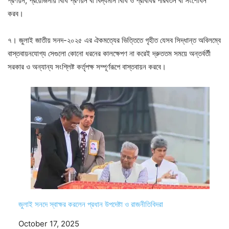
প্রণয়ন, প্রয়োজনীয় বিধি প্রণয়ন বা বিদ্যমান বিধি ও প্রবিধির পরিবর্তন বা সংশোধন
করব।
৭। জুলাই জাতীয় সনদ-২০২৫ এর ঐকমত্যের ভিত্তিতে গৃহীত যেসব সিদ্ধান্ত অবিলম্বে
বাস্তবায়নযোগ্য সেগুলো কোনো ধরনের কালক্ষেপণ না করেই দ্রুততম সময়ে অন্তর্বর্তী
সরকার ও অন্যান্য সংশ্লিষ্ট কর্তৃপক্ষ সম্পূর্ণরূপে বাস্তবায়ন করবে।
জুলাই সনদে স্বাক্ষর করলেন প্রধান উপদেষ্টা ও রাজনীতিবিদরা
Date
October 17, 2025