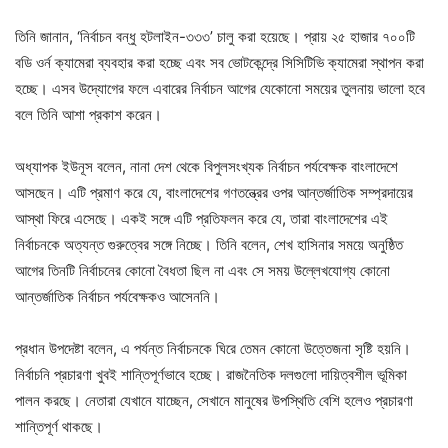
তিনি জানান, ‘নির্বাচন বন্ধু হটলাইন-৩৩৩’ চালু করা হয়েছে। প্রায় ২৫ হাজার ৭০০টি
বডি ওর্ন ক্যামেরা ব্যবহার করা হচ্ছে এবং সব ভোটকেন্দ্রে সিসিটিভি ক্যামেরা স্থাপন করা
হচ্ছে। এসব উদ্যোগের ফলে এবারের নির্বাচন আগের যেকোনো সময়ের তুলনায় ভালো হবে
বলে তিনি আশা প্রকাশ করেন।
অধ্যাপক ইউনূস বলেন, নানা দেশ থেকে বিপুলসংখ্যক নির্বাচন পর্যবেক্ষক বাংলাদেশে
আসছেন। এটি প্রমাণ করে যে, বাংলাদেশের গণতন্ত্রের ওপর আন্তর্জাতিক সম্প্রদায়ের
আস্থা ফিরে এসেছে। একই সঙ্গে এটি প্রতিফলন করে যে, তারা বাংলাদেশের এই
নির্বাচনকে অত্যন্ত গুরুত্বের সঙ্গে নিচ্ছে। তিনি বলেন, শেখ হাসিনার সময়ে অনুষ্ঠিত
আগের তিনটি নির্বাচনের কোনো বৈধতা ছিল না এবং সে সময় উল্লেখযোগ্য কোনো
আন্তর্জাতিক নির্বাচন পর্যবেক্ষকও আসেননি।
প্রধান উপদেষ্টা বলেন, এ পর্যন্ত নির্বাচনকে ঘিরে তেমন কোনো উত্তেজনা সৃষ্টি হয়নি।
নির্বাচনি প্রচারণা খুবই শান্তিপূর্ণভাবে হচ্ছে। রাজনৈতিক দলগুলো দায়িত্বশীল ভূমিকা
পালন করছে। নেতারা যেখানে যাচ্ছেন, সেখানে মানুষের উপস্থিতি বেশি হলেও প্রচারণা
শান্তিপূর্ণ থাকছে।