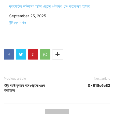
যুক্তরাষ্ট্রে অভিবাসন আটক কেন্দ্রে গুলিবর্ষণ, বেশ কয়েকজন হতাহত
Date
September 25, 2025
In relation to
ইন্টারন্যাশনাল
Previous article
Next article
হাঁটুর বয়সী যুবকের সঙ্গে প্রেমের গুঞ্জন
0x918c6e82
মালাইকার