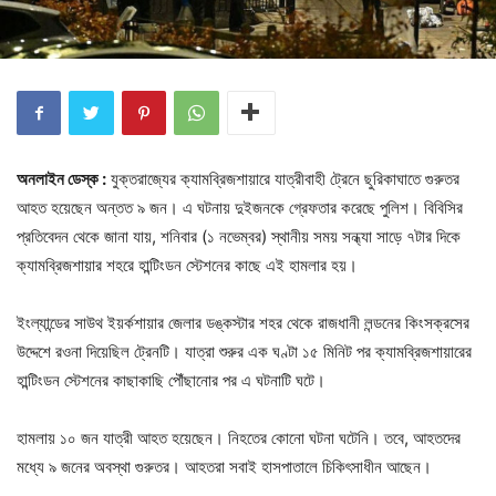
অনলাইন ডেস্ক :
যুক্তরাজ্যের ক্যামব্রিজশায়ারে যাত্রীবাহী ট্রেনে ছুরিকাঘাতে গুরুতর
আহত হয়েছেন অন্তত ৯ জন। এ ঘটনায় দুইজনকে গ্রেফতার করেছে পুলিশ। বিবিসির
প্রতিবেদন থেকে জানা যায়, শনিবার (১ নভেম্বর) স্থানীয় সময় সন্ধ্যা সাড়ে ৭টার দিকে
ক্যামব্রিজশায়ার শহরে হান্টিংডন স্টেশনের কাছে এই হামলার হয়।
ইংল্যান্ডের সাউথ ইয়র্কশায়ার জেলার ডঙ্কস্টার শহর থেকে রাজধানী লন্ডনের কিংসক্রসের
উদ্দেশে রওনা দিয়েছিল ট্রেনটি। যাত্রা শুরুর এক ঘণ্টা ১৫ মিনিট পর ক্যামব্রিজশায়ারের
হান্টিংডন স্টেশনের কাছাকাছি পৌঁছানোর পর এ ঘটনাটি ঘটে।
হামলায় ১০ জন যাত্রী আহত হয়েছেন। নিহতের কোনো ঘটনা ঘটেনি। তবে, আহতদের
মধ্যে ৯ জনের অবস্থা গুরুতর। আহতরা সবাই হাসপাতালে চিকিৎসাধীন আছেন।