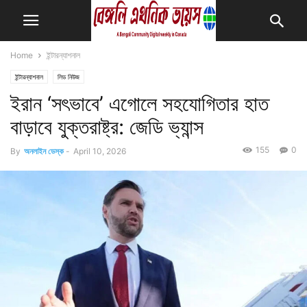
Home
ইন্টারন্যাশনাল
ইন্টারন্যাশনাল
লিড নিউজ
ইরান ‘সৎভাবে’ এগোলে সহযোগিতার হাত
বাড়াবে যুক্তরাষ্ট্র: জেডি ভ্যান্স
155
0
By
অনলাইন ডেস্ক
-
April 10, 2026