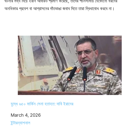
ঘটনার মধ্য দিয়ে ইরান আবারও প্রমাণ করেছে, তাদের পানিসীমায় যেকোনো ধরনের
অনধিকার প্রবেশ বা আগ্রাসনের দাঁতভাঙা জবাব দিতে তারা দ্বিধাবোধ করবে না।
যুদ্ধে ৬৫০ মার্কিন সেনা হতাহত: দাবি ইরানের
Date
March 4, 2026
In relation to
ইন্টারন্যাশনাল